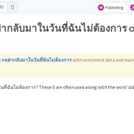
Publishing
่ากลับมาในวันที่ฉันไม่ต้องการ 
g
#อย่ากลับมาในวันที่ฉันไม่ต้องการ
with sentiment data and more
นที่ฉันไม่ต้องการ? These 0 are often used along with the word 'อย