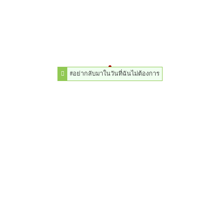
#อย่ากลับมาในวันที่ฉันไม่ต้องการ