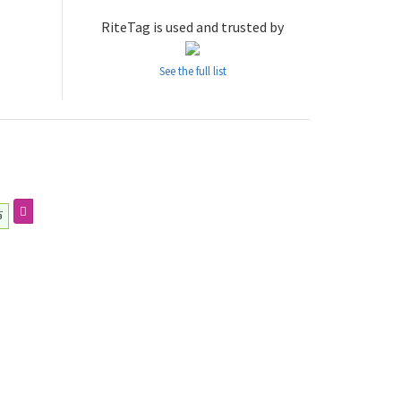
RiteTag is used and trusted by
See the full list
ร