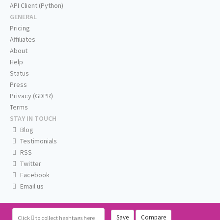
API Client (Python)
GENERAL
Pricing
Affiliates
About
Help
Status
Press
Privacy (GDPR)
Terms
STAY IN TOUCH
Blog
Testimonials
RSS
Twitter
Facebook
Email us
Save
Compare
Click
to collect hashtags here