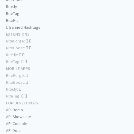
Rite.ly
RiteTag
RiteKit
Banned Hashtags
EXTENSIONS
RiteForge:
RiteBoost:
Rite.ly:
RiteTag:
MOBILE APPS
RiteForge:
RiteBoost:
Rite.ly:
RiteTag:
FOR DEVELOPERS
API Demo
API Showcase
API Console
API Docs