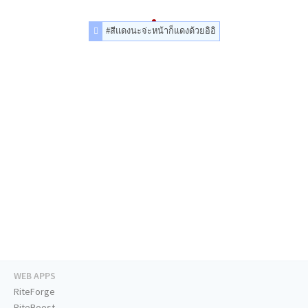
#สีแดงนะจ่ะหน้าก็แดงด้วยอิอิ
WEB APPS
RiteForge
RiteBoost