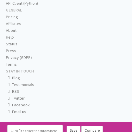
API Client (Python)
GENERAL
Pricing
Affiliates
About
Help
Status
Press
Privacy (GDPR)
Terms
STAY IN TOUCH
Blog
Testimonials
RSS
Twitter
Facebook
Email us
Save
Compare
Click
to collect hashtags here