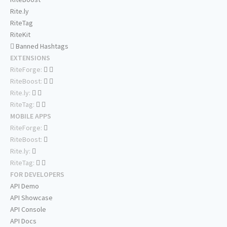
Rite.ly
RiteTag
RiteKit
Banned Hashtags
EXTENSIONS
RiteForge:
RiteBoost:
Rite.ly:
RiteTag:
MOBILE APPS
RiteForge:
RiteBoost:
Rite.ly:
RiteTag:
FOR DEVELOPERS
API Demo
API Showcase
API Console
API Docs