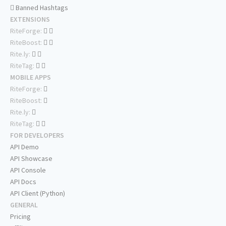
Banned Hashtags
EXTENSIONS
RiteForge:
RiteBoost:
Rite.ly:
RiteTag:
MOBILE APPS
RiteForge:
RiteBoost:
Rite.ly:
RiteTag:
FOR DEVELOPERS
API Demo
API Showcase
API Console
API Docs
API Client (Python)
GENERAL
Pricing