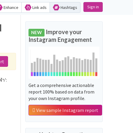
Sign in
Enhance
Link ads
Hashtags
d
Improve your
NEW
Instagram Engagement
rt
ฬา':
Get a comprehensive actionable
report 100% based on data from
your own Instagram profile.
View sample Instagram report