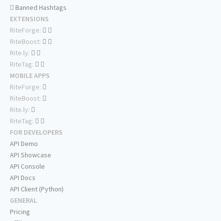
Banned Hashtags
EXTENSIONS
RiteForge:
RiteBoost:
Rite.ly:
RiteTag:
MOBILE APPS
RiteForge:
RiteBoost:
Rite.ly:
RiteTag:
FOR DEVELOPERS
API Demo
API Showcase
API Console
API Docs
API Client (Python)
GENERAL
Pricing