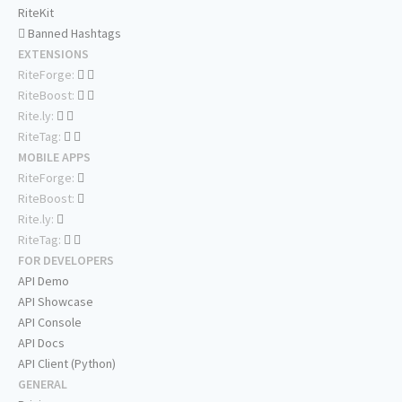
RiteKit
Banned Hashtags
EXTENSIONS
RiteForge:
RiteBoost:
Rite.ly:
RiteTag:
MOBILE APPS
RiteForge:
RiteBoost:
Rite.ly:
RiteTag:
FOR DEVELOPERS
API Demo
API Showcase
API Console
API Docs
API Client (Python)
GENERAL