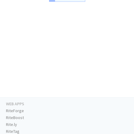
WEB APPS
RiteForge
RiteBoost
Rite.ly
RiteTag