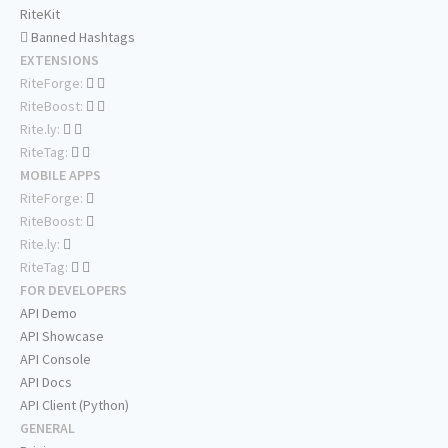
RiteKit
Banned Hashtags
EXTENSIONS
RiteForge:
RiteBoost:
Rite.ly:
RiteTag:
MOBILE APPS
RiteForge:
RiteBoost:
Rite.ly:
RiteTag:
FOR DEVELOPERS
API Demo
API Showcase
API Console
API Docs
API Client (Python)
GENERAL