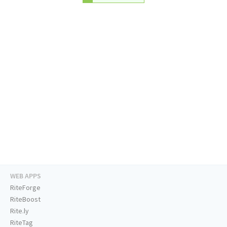
WEB APPS
RiteForge
RiteBoost
Rite.ly
RiteTag