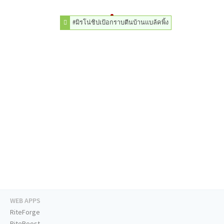
#มิรโน่ชิปเป้อกราบตีนบ้านแบล้คพิ้ง
WEB APPS
RiteForge
RiteBoost