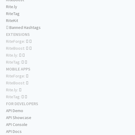
Rite.ly
RiteTag
RiteKit
Banned Hashtags
EXTENSIONS
RiteForge:
RiteBoost:
Rite.ly:
RiteTag:
MOBILE APPS
RiteForge:
RiteBoost:
Rite.ly:
RiteTag:
FOR DEVELOPERS
API Demo
API Showcase
API Console
API Docs