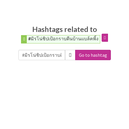
Hashtags related to
#มิรโน่ชิปเป้อกราบตีนบ้านแบล้คพิ้ง
Go to hashtag