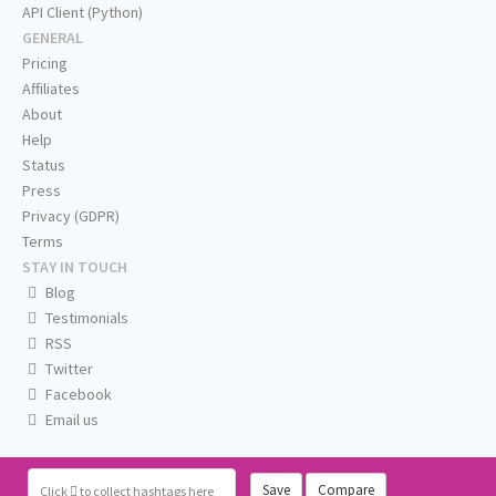
API Client (Python)
GENERAL
Pricing
Affiliates
About
Help
Status
Press
Privacy (GDPR)
Terms
STAY IN TOUCH
Blog
Testimonials
RSS
Twitter
Facebook
Email us
Save
Compare
Click
to collect hashtags here