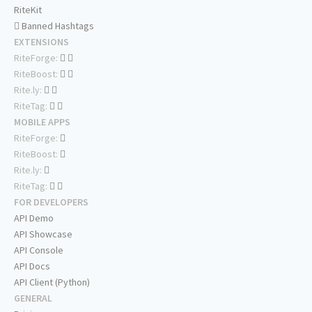
RiteKit
Banned Hashtags
EXTENSIONS
RiteForge:
RiteBoost:
Rite.ly:
RiteTag:
MOBILE APPS
RiteForge:
RiteBoost:
Rite.ly:
RiteTag:
FOR DEVELOPERS
API Demo
API Showcase
API Console
API Docs
API Client (Python)
GENERAL