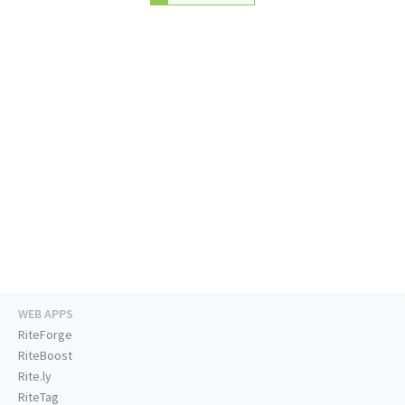
WEB APPS
RiteForge
RiteBoost
Rite.ly
RiteTag