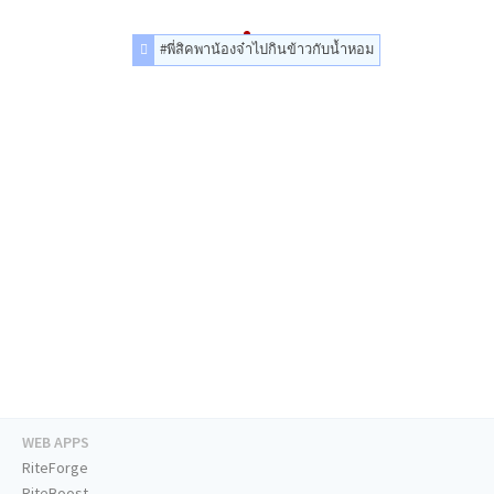
#พี่สิคพาน้องจ๋าไปกินข้าวกับน้ำหอม
WEB APPS
RiteForge
RiteBoost