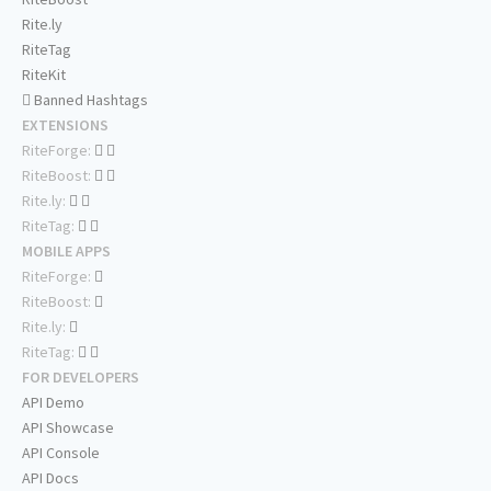
Rite.ly
RiteTag
RiteKit
Banned Hashtags
EXTENSIONS
RiteForge:
RiteBoost:
Rite.ly:
RiteTag:
MOBILE APPS
RiteForge:
RiteBoost:
Rite.ly:
RiteTag:
FOR DEVELOPERS
API Demo
API Showcase
API Console
API Docs