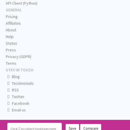
API Client (Python)
GENERAL
Pricing
Affiliates
About
Help
Status
Press
Privacy (GDPR)
Terms
STAY IN TOUCH
Blog
Testimonials
RSS
Twitter
Facebook
Email us
Save
Compare
Click
to collect hashtags here