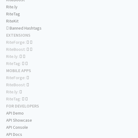
Rite.ly
RiteTag
RiteKit
Banned Hashtags
EXTENSIONS
RiteForge:
RiteBoost:
Rite.ly:
RiteTag:
MOBILE APPS
RiteForge:
RiteBoost:
Rite.ly:
RiteTag:
FOR DEVELOPERS
API Demo
API Showcase
API Console
API Docs