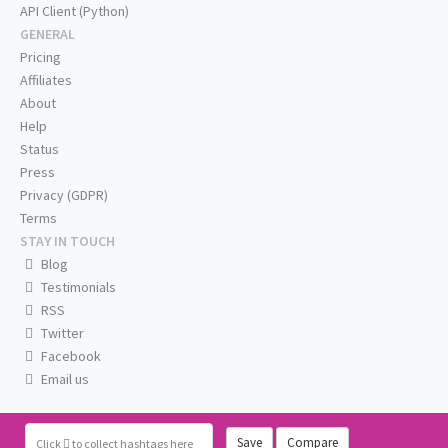
API Client (Python)
GENERAL
Pricing
Affiliates
About
Help
Status
Press
Privacy (GDPR)
Terms
STAY IN TOUCH
Blog
Testimonials
RSS
Twitter
Facebook
Email us
Save
Compare
Click
to collect hashtags here