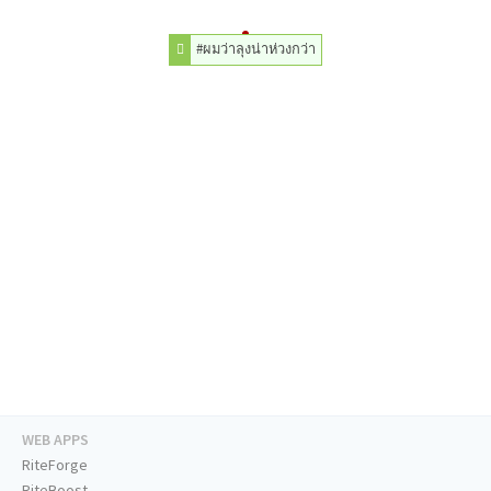
#ผมว่าลุงน่าห่วงกว่า
WEB APPS
RiteForge
RiteBoost