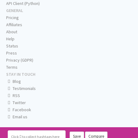
API Client (Python)
GENERAL
Pricing
Affiliates
About
Help
Status
Press
Privacy (GDPR)
Terms
STAY IN TOUCH
Blog
Testimonials
RSS
Twitter
Facebook
Email us
Save
Compare
Click
to collect hashtags here