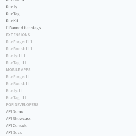
Rite.ly
RiteTag
RiteKit
Banned Hashtags
EXTENSIONS
RiteForge:
RiteBoost:
Rite.ly:
RiteTag:
MOBILE APPS
RiteForge:
RiteBoost:
Rite.ly:
RiteTag:
FOR DEVELOPERS
API Demo
API Showcase
API Console
API Docs