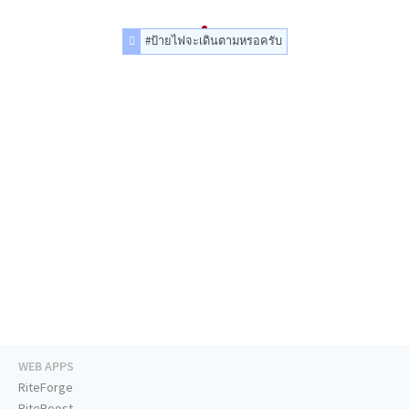
#ป้ายไฟจะเดินตามหรอครับ
WEB APPS
RiteForge
RiteBoost