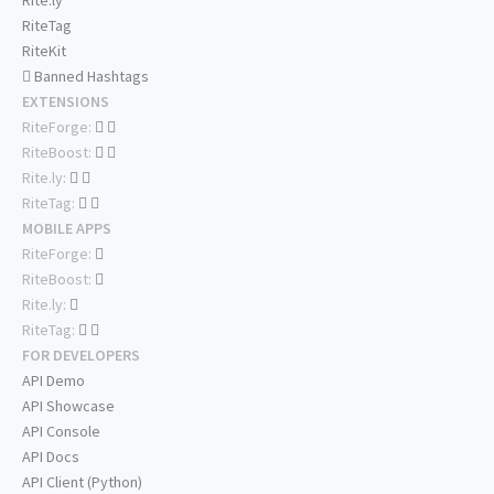
Rite.ly
RiteTag
RiteKit
Banned Hashtags
EXTENSIONS
RiteForge:
RiteBoost:
Rite.ly:
RiteTag:
MOBILE APPS
RiteForge:
RiteBoost:
Rite.ly:
RiteTag:
FOR DEVELOPERS
API Demo
API Showcase
API Console
API Docs
API Client (Python)