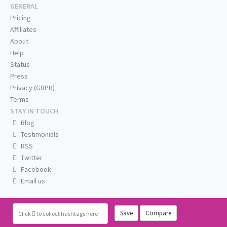
GENERAL
Pricing
Affiliates
About
Help
Status
Press
Privacy (GDPR)
Terms
STAY IN TOUCH
Blog
Testimonials
RSS
Twitter
Facebook
Email us
Save
Compare
Click
to collect hashtags here