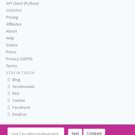
API Client (Python)
GENERAL
Pricing
Affiliates
About
Help
Status
Press
Privacy (GDPR)
Terms
STAY IN TOUCH
Blog
Testimonials
RSS
Twitter
Facebook
Email us
Save
Compare
Click
to collect hashtags here