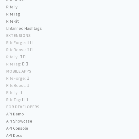
Rite.ly
RiteTag
RiteKit
Banned Hashtags
EXTENSIONS
RiteForge:
RiteBoost:
Rite.ly:
RiteTag:
MOBILE APPS
RiteForge:
RiteBoost:
Rite.ly:
RiteTag:
FOR DEVELOPERS
API Demo
API Showcase
API Console
API Docs