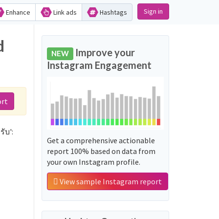
Sign in
Enhance
Link ads
Hashtags
d
Improve your
NEW
Instagram Engagement
ort
ับ':
Get a comprehensive actionable
report 100% based on data from
your own Instagram profile.
View sample Instagram report