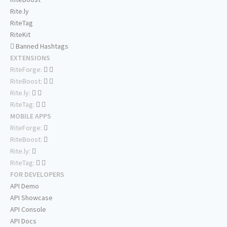
Rite.ly
RiteTag
RiteKit
Banned Hashtags
EXTENSIONS
RiteForge:
RiteBoost:
Rite.ly:
RiteTag:
MOBILE APPS
RiteForge:
RiteBoost:
Rite.ly:
RiteTag:
FOR DEVELOPERS
API Demo
API Showcase
API Console
API Docs