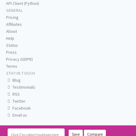
API Client (Python)
GENERAL
Pricing
Affiliates
About
Help
Status
Press
Privacy (GDPR)
Terms
STAY IN TOUCH
Blog
Testimonials
RSS
Twitter
Facebook
Email us
Save
Compare
Click
to collect hashtags here