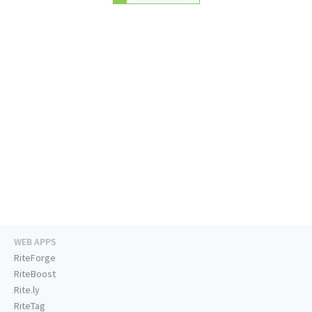
WEB APPS
RiteForge
RiteBoost
Rite.ly
RiteTag