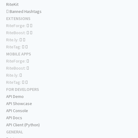
RiteKit
Banned Hashtags
EXTENSIONS
RiteForge:
RiteBoost:
Rite.ly:
RiteTag:
MOBILE APPS
RiteForge:
RiteBoost:
Rite.ly:
RiteTag:
FOR DEVELOPERS
API Demo
API Showcase
API Console
API Docs
API Client (Python)
GENERAL