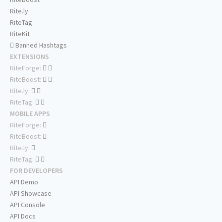
Rite.ly
RiteTag
RiteKit
Banned Hashtags
EXTENSIONS
RiteForge:
RiteBoost:
Rite.ly:
RiteTag:
MOBILE APPS
RiteForge:
RiteBoost:
Rite.ly:
RiteTag:
FOR DEVELOPERS
API Demo
API Showcase
API Console
API Docs