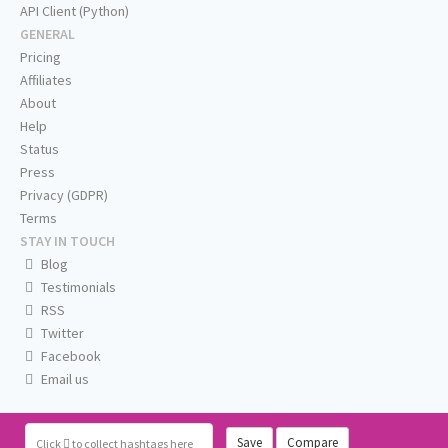
API Client (Python)
GENERAL
Pricing
Affiliates
About
Help
Status
Press
Privacy (GDPR)
Terms
STAY IN TOUCH
Blog
Testimonials
RSS
Twitter
Facebook
Email us
Save
Compare
Click
to collect hashtags here