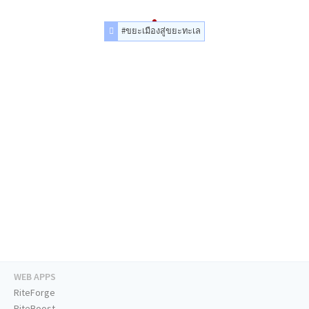
#ขยะเมืองสู่ขยะทะเล
WEB APPS
RiteForge
RiteBoost