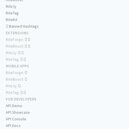
Rite.ly
RiteTag
RiteKit
Banned Hashtags
EXTENSIONS
RiteForge:
RiteBoost:
Rite.ly:
RiteTag:
MOBILE APPS
RiteForge:
RiteBoost:
Rite.ly:
RiteTag:
FOR DEVELOPERS
API Demo
API Showcase
API Console
API Docs