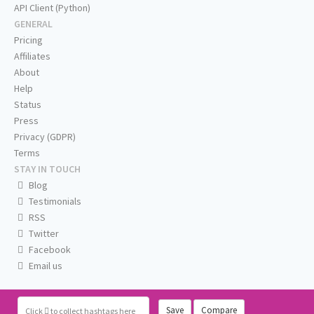
API Client (Python)
GENERAL
Pricing
Affiliates
About
Help
Status
Press
Privacy (GDPR)
Terms
STAY IN TOUCH
Blog
Testimonials
RSS
Twitter
Facebook
Email us
Save
Compare
Click
to collect hashtags here