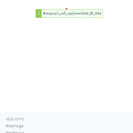
#மாதவரம்_எஸ்_சுதர்சனம்ma_bl_mla
WEB APPS
RiteForge
RiteBoost