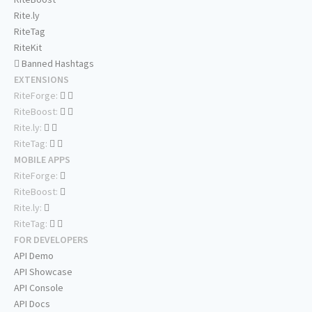
Rite.ly
RiteTag
RiteKit
Banned Hashtags
EXTENSIONS
RiteForge:
RiteBoost:
Rite.ly:
RiteTag:
MOBILE APPS
RiteForge:
RiteBoost:
Rite.ly:
RiteTag:
FOR DEVELOPERS
API Demo
API Showcase
API Console
API Docs