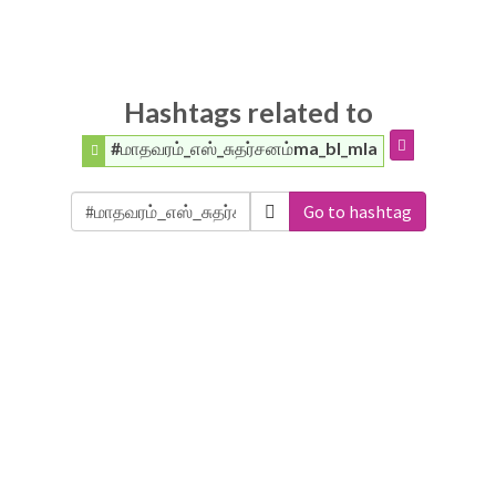
Hashtags related to
#மாதவரம்_எஸ்_சுதர்சனம்ma_bl_mla
Go to hashtag