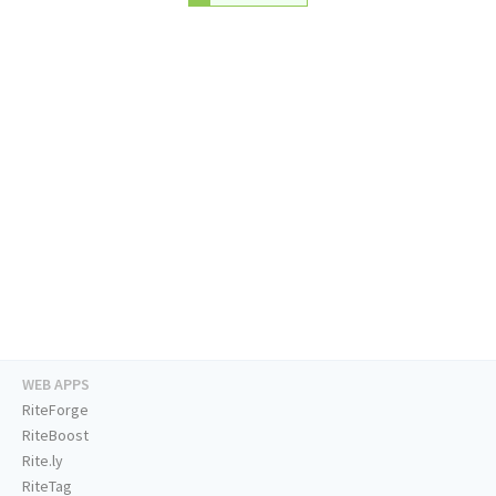
WEB APPS
RiteForge
RiteBoost
Rite.ly
RiteTag