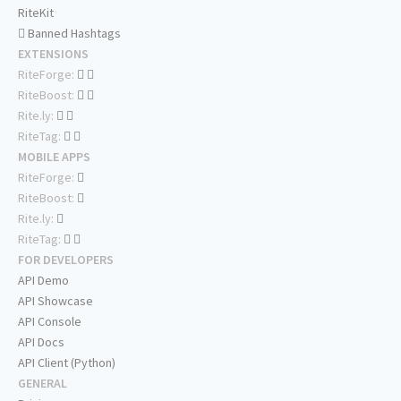
RiteKit
Banned Hashtags
EXTENSIONS
RiteForge:
RiteBoost:
Rite.ly:
RiteTag:
MOBILE APPS
RiteForge:
RiteBoost:
Rite.ly:
RiteTag:
FOR DEVELOPERS
API Demo
API Showcase
API Console
API Docs
API Client (Python)
GENERAL