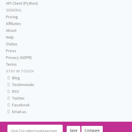
API Client (Python)
GENERAL
Pricing
Affiliates
About
Help
Status
Press
Privacy (GDPR)
Terms
STAY IN TOUCH
Blog
Testimonials
RSS
Twitter
Facebook
Email us
Save
Compare
Click
to collect hashtags here