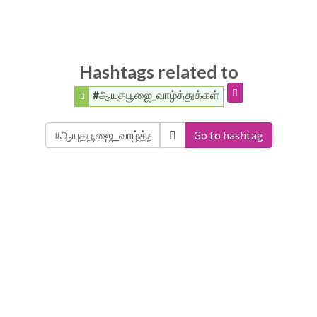
Hashtags related to
#ஆயுதபூஜை_வாழ்த்துக்கள்
Go to hashtag