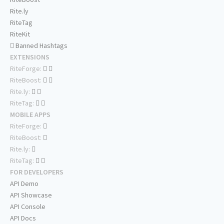
Rite.ly
RiteTag
RiteKit
Banned Hashtags
EXTENSIONS
RiteForge:
RiteBoost:
Rite.ly:
RiteTag:
MOBILE APPS
RiteForge:
RiteBoost:
Rite.ly:
RiteTag:
FOR DEVELOPERS
API Demo
API Showcase
API Console
API Docs