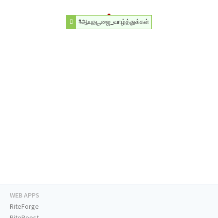
#ஆயுதபூஜை_வாழ்த்துக்கள்
WEB APPS
RiteForge
RiteBoost