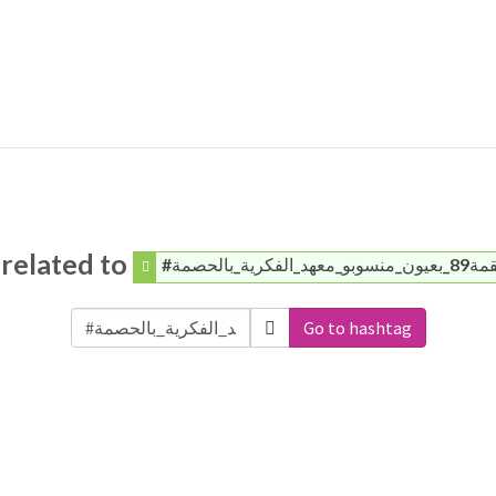
related to
#رية_بالحصمة
Go to hashtag