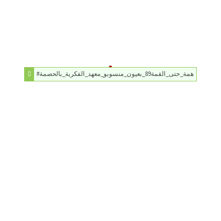
#همة_حتى_القمة89_بعيون_منسوبو_معهد_الفكرية_بالحصمة