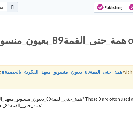
Publishing
همة_حتى_القمة89 on
g
#همة_حتى_القمة89_بعيون_منسوبو_معهد_الفكرية_بالحصمة
with
with the word 'همة_حتى_القمة89_بعيون_منسوبو_معهد_الفكرية_بالحصمة':