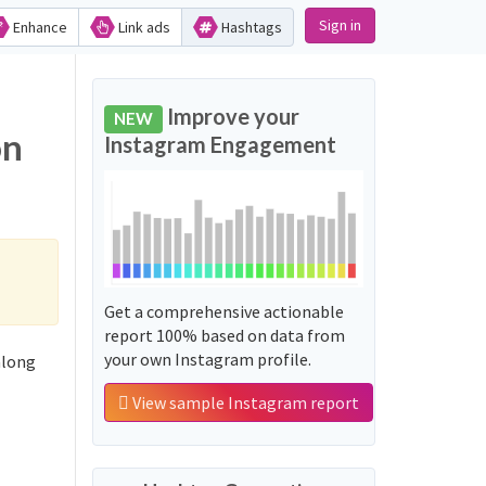
Sign in
Enhance
Link ads
Hashtags
Improve your
NEW
Instagram Engagement
Get a comprehensive actionable
report 100% based on data from
your own Instagram profile.
View sample Instagram report