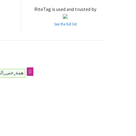
RiteTag is used and trusted by
See the full list
همة_حتى_القمة89_بعيون_منسوبو_معهد_الفك