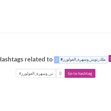
Hashtags related to
#ملك_تويتر_وسهرة_الفولورز
Go to hashtag