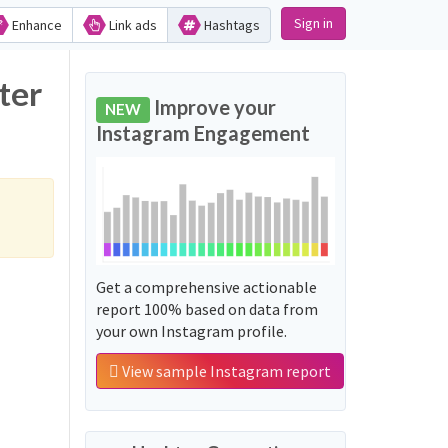
Sign in
Enhance
Link ads
Hashtags
Improve your
NEW
Instagram Engagement
Get a comprehensive actionable
report 100% based on data from
your own Instagram profile.
View sample Instagram report