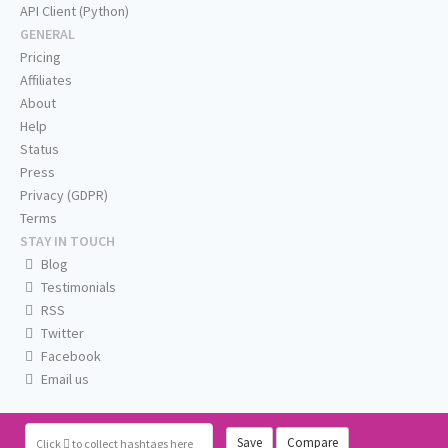
API Client (Python)
GENERAL
Pricing
Affiliates
About
Help
Status
Press
Privacy (GDPR)
Terms
STAY IN TOUCH
Blog
Testimonials
RSS
Twitter
Facebook
Email us
Save
Compare
Click
to collect hashtags here