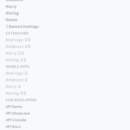
Rite.ly
RiteTag
RiteKit
Banned Hashtags
EXTENSIONS
RiteForge:
RiteBoost:
Rite.ly:
RiteTag:
MOBILE APPS
RiteForge:
RiteBoost:
Rite.ly:
RiteTag:
FOR DEVELOPERS
API Demo
API Showcase
API Console
API Docs