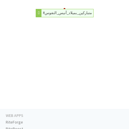
#متباركين_بميلاد_أنيس_النفوس
WEB APPS
RiteForge
RiteBoost