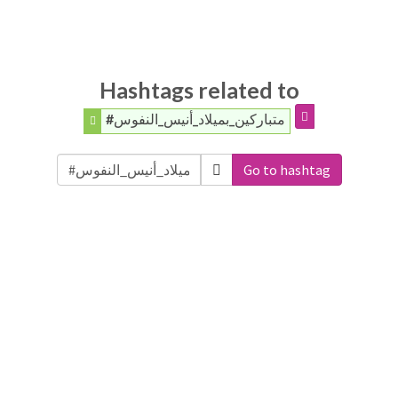
Hashtags related to
#متباركين_بميلاد_أنيس_النفوس
Go to hashtag