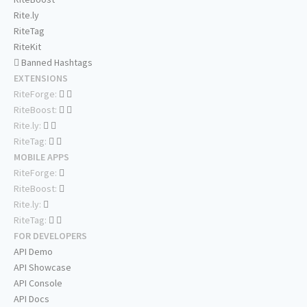
Rite.ly
RiteTag
RiteKit
Banned Hashtags
EXTENSIONS
RiteForge:
RiteBoost:
Rite.ly:
RiteTag:
MOBILE APPS
RiteForge:
RiteBoost:
Rite.ly:
RiteTag:
FOR DEVELOPERS
API Demo
API Showcase
API Console
API Docs