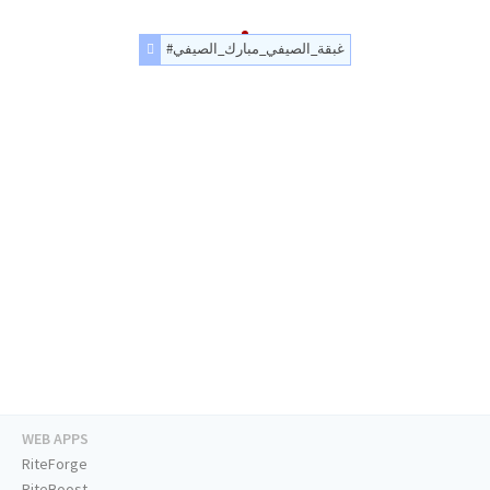
#غبقة_الصيفي_مبارك_الصيفي
WEB APPS
RiteForge
RiteBoost