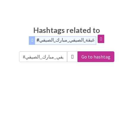
Hashtags related to
#غبقة_الصيفي_مبارك_الصيفي
Go to hashtag