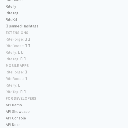
Rite.ly
RiteTag
RiteKit
Banned Hashtags
EXTENSIONS
RiteForge:
RiteBoost:
Rite.ly:
RiteTag:
MOBILE APPS
RiteForge:
RiteBoost:
Rite.ly:
RiteTag:
FOR DEVELOPERS
API Demo
API Showcase
API Console
API Docs