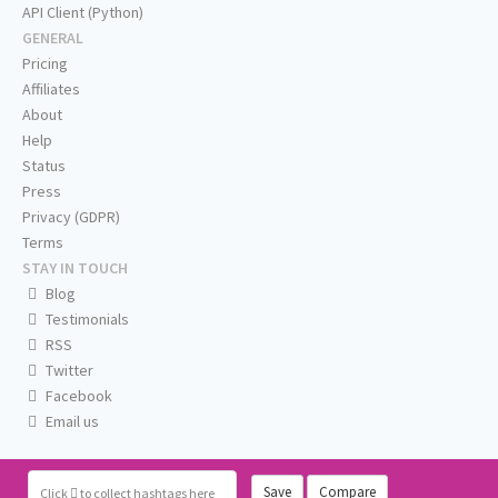
API Client (Python)
GENERAL
Pricing
Affiliates
About
Help
Status
Press
Privacy (GDPR)
Terms
STAY IN TOUCH
Blog
Testimonials
RSS
Twitter
Facebook
Email us
Save
Compare
Click
to collect hashtags here