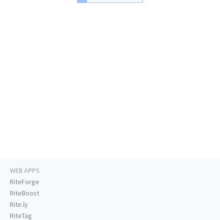
WEB APPS
RiteForge
RiteBoost
Rite.ly
RiteTag