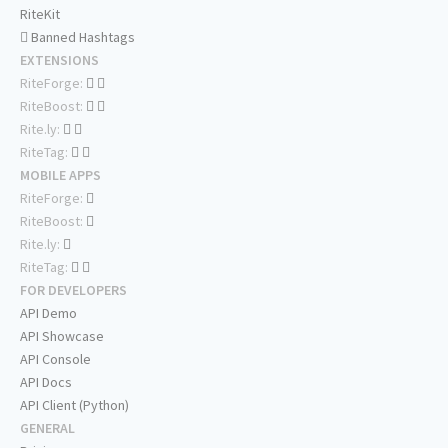
RiteKit
Banned Hashtags
EXTENSIONS
RiteForge:
RiteBoost:
Rite.ly:
RiteTag:
MOBILE APPS
RiteForge:
RiteBoost:
Rite.ly:
RiteTag:
FOR DEVELOPERS
API Demo
API Showcase
API Console
API Docs
API Client (Python)
GENERAL