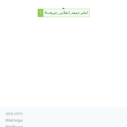
#امام_جمعه_انقلابی_جیرفت
WEB APPS
RiteForge
RiteBoost