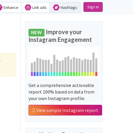
Sign in
Enhance
Link ads
Hashtags
Improve your
NEW
Instagram Engagement
.
Get a comprehensive actionable
report 100% based on data from
your own Instagram profile.
View sample Instagram report