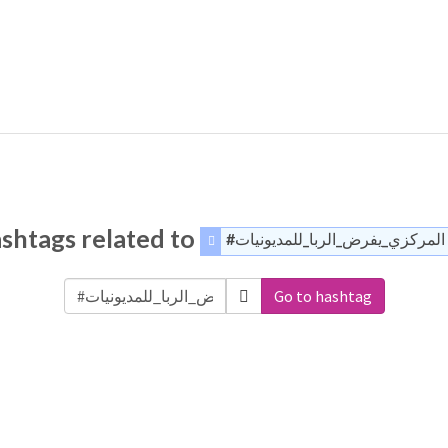
shtags related to
#المركزي_يفرض_الربا_للمديونيات
Go to hashtag