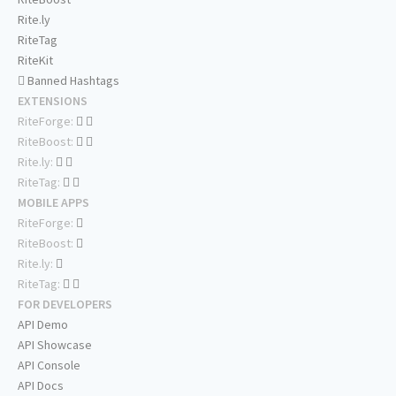
Rite.ly
RiteTag
RiteKit
Banned Hashtags
EXTENSIONS
RiteForge:
RiteBoost:
Rite.ly:
RiteTag:
MOBILE APPS
RiteForge:
RiteBoost:
Rite.ly:
RiteTag:
FOR DEVELOPERS
API Demo
API Showcase
API Console
API Docs