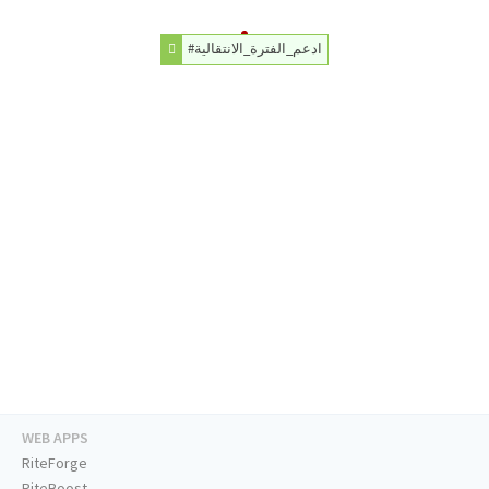
#ادعم_الفترة_الانتقالية
WEB APPS
RiteForge
RiteBoost