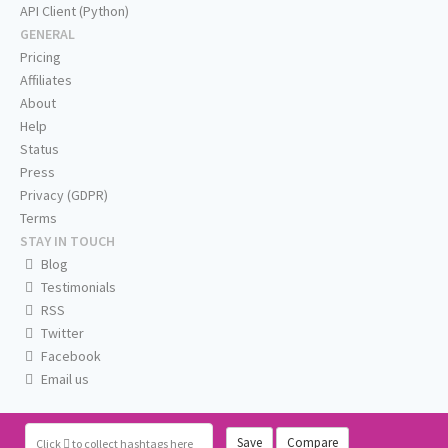
API Client (Python)
GENERAL
Pricing
Affiliates
About
Help
Status
Press
Privacy (GDPR)
Terms
STAY IN TOUCH
Blog
Testimonials
RSS
Twitter
Facebook
Email us
Save
Compare
Click
to collect hashtags here