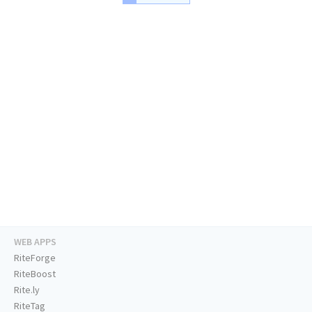
WEB APPS
RiteForge
RiteBoost
Rite.ly
RiteTag