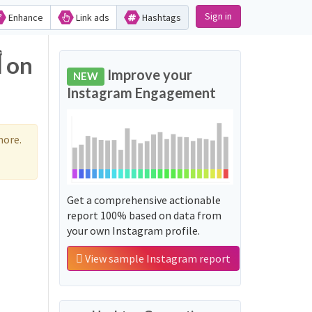
Sign in
Enhance
Link ads
Hashtags
Improve your
NEW
Instagram Engagement
more.
Get a comprehensive actionable
report 100% based on data from
your own Instagram profile.
View sample Instagram report