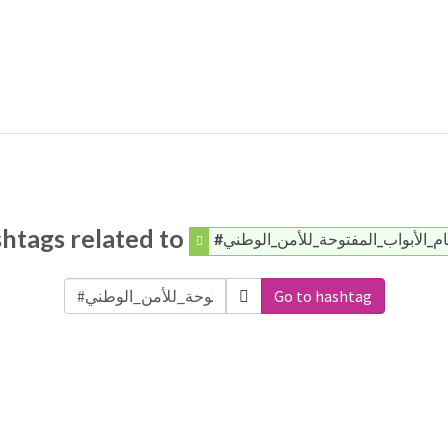
htags related to
#ام_الأبواب_المفتوحة_للأمن_الوطني
Go to hashtag