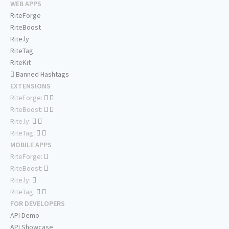
WEB APPS
RiteForge
RiteBoost
Rite.ly
RiteTag
RiteKit
Banned Hashtags
EXTENSIONS
RiteForge:
RiteBoost:
Rite.ly:
RiteTag:
MOBILE APPS
RiteForge:
RiteBoost:
Rite.ly:
RiteTag:
FOR DEVELOPERS
API Demo
API Showcase