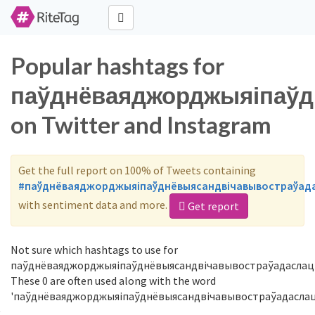
Popular hashtags for
паўднёваяджорджыяіпаўд
on Twitter and Instagram
Get the full report on 100% of Tweets containing
#паўднёваяджорджыяіпаўднёвыясандвічавывостраўада
with sentiment data and more.
Get report
Not sure which hashtags to use for
паўднёваяджорджыяіпаўднёвыясандвічавывостраўадаслац
These 0 are often used along with the word
'паўднёваяджорджыяіпаўднёвыясандвічавывостраўадаслаць