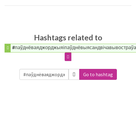
Hashtags related to
#паўднёваяджорджыяіпаўднёвыясандвічавывостраўа
Go to hashtag