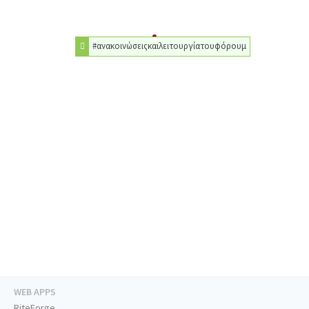
#ανακοινώσειςκαιλειτουργίατουφόρουμ
WEB APPS
RiteForge