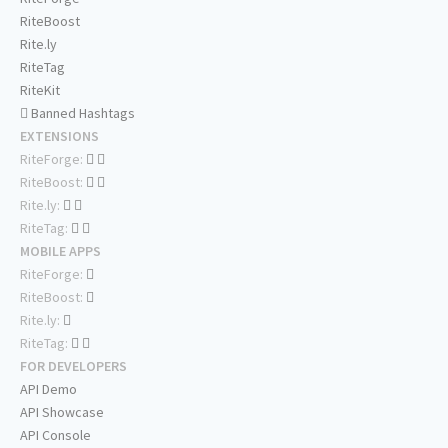
RiteBoost
Rite.ly
RiteTag
RiteKit
Banned Hashtags
EXTENSIONS
RiteForge:
RiteBoost:
Rite.ly:
RiteTag:
MOBILE APPS
RiteForge:
RiteBoost:
Rite.ly:
RiteTag:
FOR DEVELOPERS
API Demo
API Showcase
API Console